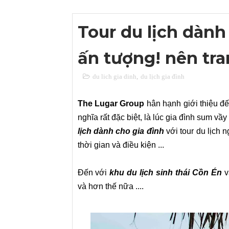
Tour du lịch dành
ấn tượng! nên tra
du lich gia dinh
,
du lịch gia đình
The Lugar Group
hân hạnh giới thiệu đ
nghĩa rất đặc biệt, là lúc gia đình sum vầ
lịch dành cho gia đình
với tour du lịch n
thời gian và điều kiện ...
Đến với
khu du lịch sinh thái Cồn Én
v
và hơn thế nữa ....