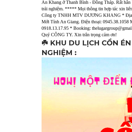
An Khang ở Thanh Bình - Đồng Tháp. Rất hân h
trải nghiệm. ***** Mọi thông tin hợp tác xin 
Công ty TNHH MTV DƯƠNG KHANG * Địa chỉ 
Mới Tỉnh An Giang. Điện thoại: 0945.38.1058
0918.13.17.95 * Booking: thelugargroup@gmail.
Quý CÔNG TY. Xin trân trọng cảm ơn!
☘️ KHU DU LỊCH CỒN ÉN
NGHIỆM :