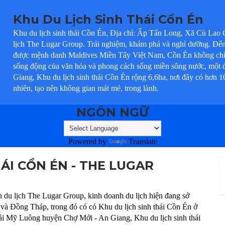
Khu Du Lịch Sinh Thái Cồn Én
Khu du lịch sinh thái Cồn Én, Địa chỉ: Ấp Tấn Long, Xã Cù Lao G
lịch The Lugar Group. Trải nghiệm, khám phá và nghỉ dưỡng. Đến v
được mệnh danh Maldives Miền Tây Việt Nam, Cồn Én không chỉ l
sống động của văn hóa và phong cách sống miền sông nước, một 
Giang, Khu du lịch sinh thái Cồn Én rộng 6,6ha, nơi đây có hơn 10
nhiên, tạo nên không gian mát mẻ, trong lành.
NGÔN NGỮ
Powered by
Translate
HÁI CỒN ÉN - THE LUGAR
n du lịch The Lugar Group, kinh doanh du lịch hiện đang sở
 và Đồng Tháp, trong đó có có Khu du lịch sinh thái Cồn Én ở
ái Mỹ Luông huyện Chợ Mới - An Giang, Khu du lịch sinh thái