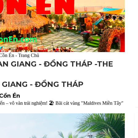
 Cồn Én - Trang Chủ
 AN GIANG - ĐỒNG THÁP -THE
N GIANG - ĐỒNG THÁP
 Cồn Én
ô vàn trải nghiệm! 🏖️ Bãi cát vàng "Maldives Miền Tây"