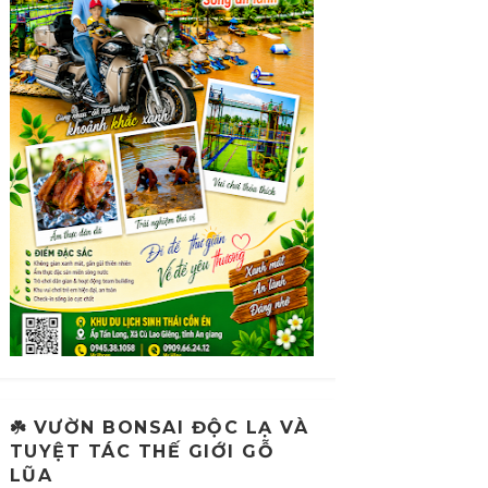
☘️ VƯỜN BONSAI ĐỘC LẠ VÀ
TUYỆT TÁC THẾ GIỚI GỖ
LŨA