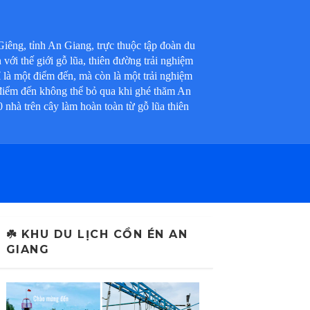
iêng, tỉnh An Giang, trực thuộc tập đoàn du
ới thế giới gỗ lũa, thiên đường trải nghiệm
à một điểm đến, mà còn là một trải nghiệm
điểm đến không thể bỏ qua khi ghé thăm An
 nhà trên cây làm hoàn toàn từ gỗ lũa thiên
☘️ KHU DU LỊCH CỒN ÉN AN
GIANG