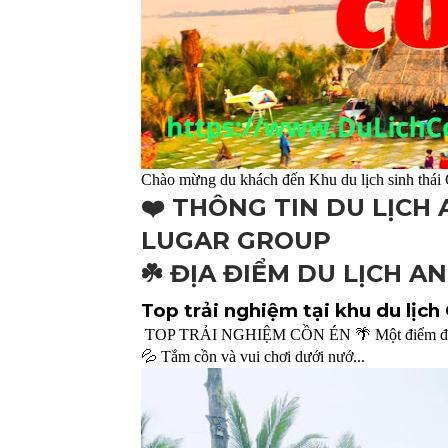
Chào mừng du khách đến Khu du lịch sinh thái
❤️ THÔNG TIN DU LỊCH
LUGAR GROUP
☘️ ĐỊA ĐIỂM DU LỊCH A
Top trải nghiệm tại khu du lịch
TOP TRẢI NGHIỆM CỒN ÉN 🌴 Một điểm đến – v
💦 Tắm cồn và vui chơi dưới nướ...