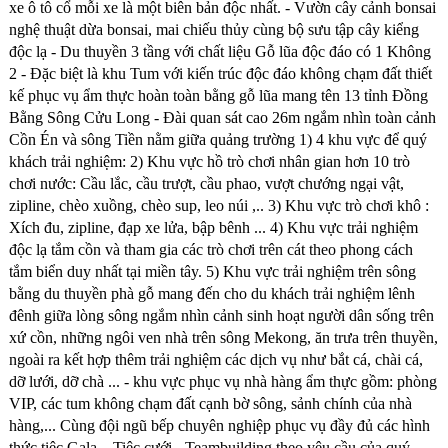
xe ô tô cổ mỗi xe là một biên bản độc nhất. - Vườn cây cảnh bonsai
nghệ thuật dừa bonsai, mai chiếu thủy cùng bộ sưu tập cây kiểng
độc lạ - Du thuyền 3 tầng với chất liệu Gỗ lũa độc đáo có 1 Không
2 - Đặc biệt là khu Tum với kiến trúc độc đáo không chạm đất thiết
kế phục vụ ẩm thực hoàn toàn bằng gỗ lũa mang tên 13 tỉnh Đồng
Bằng Sông Cửu Long - Đài quan sát cao 26m ngắm nhìn toàn cảnh
Cồn Én và sông Tiền nằm giữa quảng trường 1) 4 khu vực để quý
khách trải nghiệm: 2) Khu vực hồ trò chơi nhân gian hơn 10 trò
chơi nước: Cầu lắc, cầu trượt, cầu phao, vượt chướng ngại vật,
zipline, chèo xuồng, chèo sup, leo núi ,.. 3) Khu vực trò chơi khô :
Xích đu, zipline, đạp xe lửa, bập bênh ... 4) Khu vực trải nghiệm
độc lạ tắm cồn và tham gia các trò chơi trên cát theo phong cách
tắm biển duy nhất tại miền tây. 5) Khu vực trải nghiệm trên sông
bằng du thuyền phà gỗ mang đến cho du khách trải nghiệm lênh
đênh giữa lòng sông ngắm nhìn cảnh sinh hoạt người dân sống trên
xứ cồn, những ngôi ven nhà trên sông Mekong, ăn trưa trên thuyền,
ngoài ra kết hợp thêm trải nghiệm các dịch vụ như bắt cá, chài cá,
dỡ lưới, dỡ chà ... - khu vực phục vụ nhà hàng ẩm thực gồm: phòng
VIP, các tum không chạm đất cạnh bờ sông, sảnh chính của nhà
hàng,... Cùng đội ngũ bếp chuyên nghiệp phục vụ đầy đủ các hình
thức tiệc Gala – Tiệc cưới - Teambuilding theo yêu cầu của quý