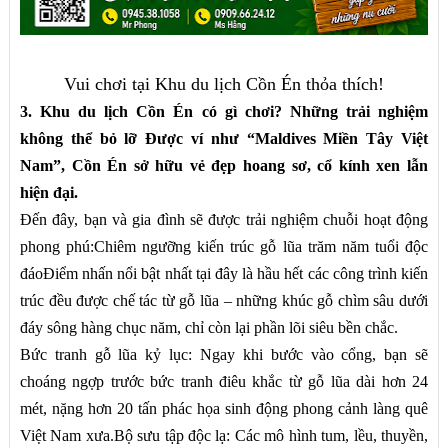
Vui chơi tại Khu du lịch Cồn Én thỏa thích!
3. Khu du lịch Cồn Én có gì chơi? Những trải nghiệm
không thể bỏ lỡ Được ví như “Maldives Miền Tây Việt
Nam”, Cồn Én sở hữu vẻ đẹp hoang sơ, cổ kính xen lẫn
hiện đại.
Đến đây, bạn và gia đình sẽ được trải nghiệm chuỗi hoạt động
phong phú:Chiêm ngưỡng kiến trúc gỗ lũa trăm năm tuổi độc
đáoĐiểm nhấn nổi bật nhất tại đây là hầu hết các công trình kiến
trúc đều được chế tác từ gỗ lũa – những khúc gỗ chìm sâu dưới
đáy sông hàng chục năm, chỉ còn lại phần lõi siêu bền chắc.
Bức tranh gỗ lũa kỷ lục: Ngay khi bước vào cổng, bạn sẽ
choáng ngợp trước bức tranh điêu khắc từ gỗ lũa dài hơn 24
mét, nặng hơn 20 tấn phác họa sinh động phong cảnh làng quê
Việt Nam xưa.Bộ sưu tập độc lạ: Các mô hình tum, lều, thuyền,