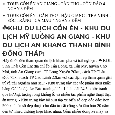
TOUR CỒN ÉN AN GIANG - CẦN THƠ - CÔN ĐẢO 4
NGÀY 3 ĐÊM
TOUR CỒN ÉN - CẦN THƠ - HẬU GIANG - TRÀ VINH -
SÓC TRĂNG - CÀ MAU 4 NGÀY 3 ĐÊM
☘️KHU DU LỊCH CỒN ÉN - KHU DU
LỊCH MỸ LUÔNG AN GIANG - KHU
DU LỊCH AN KHANG THANH BÌNH
ĐỒNG THÁP:
Hãy đi để đến tham quan du lịch khám phá và trải nghiệm: ☘️ KDL
Sinh Thái Cồn Én: địa chỉ ấp Tấn Long, xã Tấn Mỹ, huyện Chợ
Mới, tỉnh An Giang cách TP Long Xuyên 20km, cách TP Châu
Đốc 75km cách TP Cao Lãnh 22km với các dịch vụ tham quan giải
trí và trải nghiệm như sau: - Khu trưng bày các tác phẩm điêu khắc
bằng Gỗ lũa độc lạ: Bức tranh gổ lũa 1 thân dài 24.5m bức tranh
quê hương, tượng rồng khổng lồ và nhiều tác phẩm nghệ thuật thật
ấn tượng. - Khu trưng bày bộ sưu tập xe biển số đẹp độc đáo: hơn
500 xe biển số đẹp được chủ đầu tư cất công sưu tầm hơn 20 năm
đến từ nhiều thương hiệu khác nhau. Gồm nhiều dòng xe máy và