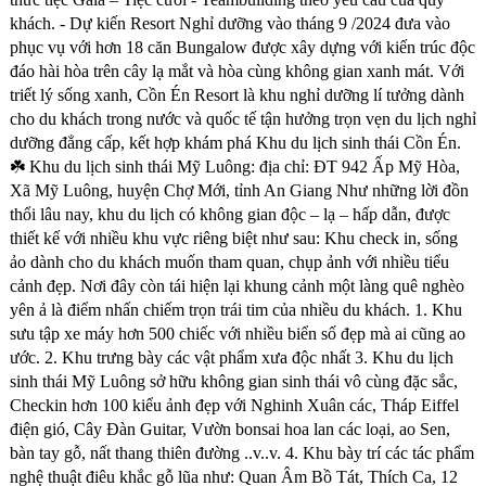
khách. - Dự kiến Resort Nghỉ dưỡng vào tháng 9 /2024 đưa vào
phục vụ với hơn 18 căn Bungalow được xây dựng với kiến trúc độc
đáo hài hòa trên cây lạ mắt và hòa cùng không gian xanh mát. Với
triết lý sống xanh, Cồn Én Resort là khu nghỉ dưỡng lí tưởng dành
cho du khách trong nước và quốc tế tận hưởng trọn vẹn du lịch nghỉ
dưỡng đẳng cấp, kết hợp khám phá Khu du lịch sinh thái Cồn Én.
☘️ Khu du lịch sinh thái Mỹ Luông: địa chỉ: ĐT 942 Ấp Mỹ Hòa,
Xã Mỹ Luông, huyện Chợ Mới, tỉnh An Giang Như những lời đồn
thổi lâu nay, khu du lịch có không gian độc – lạ – hấp dẫn, được
thiết kế với nhiều khu vực riêng biệt như sau: Khu check in, sống
ảo dành cho du khách muốn tham quan, chụp ảnh với nhiều tiểu
cảnh đẹp. Nơi đây còn tái hiện lại khung cảnh một làng quê nghèo
yên ả là điểm nhấn chiếm trọn trái tim của nhiều du khách. 1. Khu
sưu tập xe máy hơn 500 chiếc với nhiều biển số đẹp mà ai cũng ao
ước. 2. Khu trưng bày các vật phẩm xưa độc nhất 3. Khu du lịch
sinh thái Mỹ Luông sở hữu không gian sinh thái vô cùng đặc sắc,
Checkin hơn 100 kiểu ảnh đẹp với Nghinh Xuân các, Tháp Eiffel
điện gió, Cây Đàn Guitar, Vườn bonsai hoa lan các loại, ao Sen,
bàn tay gỗ, nất thang thiên đường ..v..v. 4. Khu bày trí các tác phẩm
nghệ thuật điêu khắc gỗ lũa như: Quan Âm Bồ Tát, Thích Ca, 12