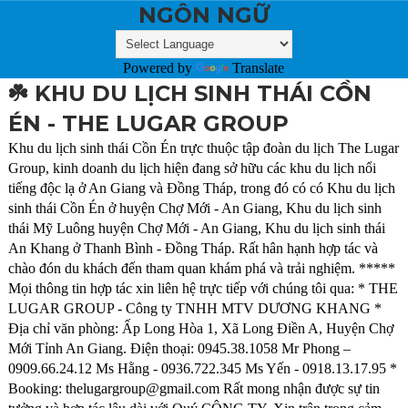
NGÔN NGỮ
Powered by
Translate
☘️ KHU DU LỊCH SINH THÁI CỒN
ÉN - THE LUGAR GROUP
Khu du lịch sinh thái Cồn Én trực thuộc tập đoàn du lịch The Lugar
Group, kinh doanh du lịch hiện đang sở hữu các khu du lịch nổi
tiếng độc lạ ở An Giang và Đồng Tháp, trong đó có có Khu du lịch
sinh thái Cồn Én ở huyện Chợ Mới - An Giang, Khu du lịch sinh
thái Mỹ Luông huyện Chợ Mới - An Giang, Khu du lịch sinh thái
An Khang ở Thanh Bình - Đồng Tháp. Rất hân hạnh hợp tác và
chào đón du khách đến tham quan khám phá và trải nghiệm. *****
Mọi thông tin hợp tác xin liên hệ trực tiếp với chúng tôi qua: * THE
LUGAR GROUP - Công ty TNHH MTV DƯƠNG KHANG *
Địa chỉ văn phòng: Ấp Long Hòa 1, Xã Long Điền A, Huyện Chợ
Mới Tỉnh An Giang. Điện thoại: 0945.38.1058 Mr Phong –
0909.66.24.12 Ms Hằng - 0936.722.345 Ms Yến - 0918.13.17.95 *
Booking: thelugargroup@gmail.com Rất mong nhận được sự tin