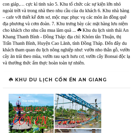
con giáp,… cực kì tinh xảo 5. Khu tổ chức các sự kiện lớn nhỏ
ngoài trời và trong nhà theo nhu cầu của du khách 6. Khu nhà hàng
– cafe với thiết kế đơn sơ, mộc mạc phục vụ các món ăn đồng quê
địa phương và cơm đoàn. 7. Khu trưng bày các mặt hàng lưu niệm
cho khách cho nhu cầu mua làm quà ... ☘️ Khu du lịch sinh thái An
Khang Thanh Bình - Đồng Tháp: địa chỉ: Khóm tân Thuận, thị
Trấn Thanh Bình, Huyện Cao Lãnh, tỉnh Đồng Tháp. Đến đây du
khách tham quan du lịch nông nghiệp như: vườn nho thân gỗ, vườn
cây ăn trái theo mùa, vườn rau sạch hưu cơ, vườn cây Bonsai độc lạ
và thưởng thức ẩm thực hoàn toàn tự nhiên.
☘️ KHU DU LỊCH CỒN ÉN AN GIANG