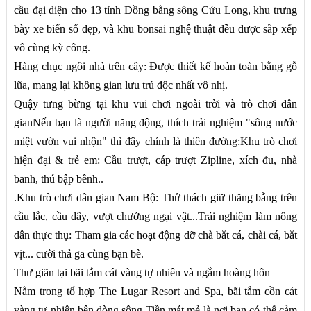
cầu đại diện cho 13 tỉnh Đồng bằng sông Cửu Long, khu trưng
bày xe biển số đẹp, và khu bonsai nghệ thuật đều được sắp xếp
vô cùng kỳ công.
Hàng chục ngôi nhà trên cây: Được thiết kế hoàn toàn bằng gỗ
lũa, mang lại không gian lưu trú độc nhất vô nhị.
Quậy tưng bừng tại khu vui chơi ngoài trời và trò chơi dân
gianNếu bạn là người năng động, thích trải nghiệm "sông nước
miệt vườn vui nhộn" thì đây chính là thiên đường:Khu trò chơi
hiện đại & trẻ em: Cầu trượt, cáp trượt Zipline, xích đu, nhà
banh, thú bập bênh..
.Khu trò chơi dân gian Nam Bộ: Thử thách giữ thăng bằng trên
cầu lắc, cầu dây, vượt chướng ngại vật...Trải nghiệm làm nông
dân thực thụ: Tham gia các hoạt động dỡ chà bắt cá, chài cá, bắt
vịt... cười thả ga cùng bạn bè.
Thư giãn tại bãi tắm cát vàng tự nhiên và ngắm hoàng hôn
Nằm trong tổ hợp The Lugar Resort and Spa, bãi tắm cồn cát
vàng tự nhiên bên dòng sông Tiền mát mẻ là nơi bạn có thể cảm