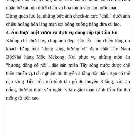
nhận bờ cát mịn dưới chân và hòa mình vào làn nước mát.
Đừng quên lưu lại những bức ảnh check-in cực "chill" dưới ánh
chiều hoàng hôn lãng mạn soi bóng xuống hàng dừa cù lao.
4. Ẩm thực miệt vườn và dịch vụ đẳng cấp tại Cồn Én
Không chỉ chơi hay, chụp ảnh đẹp, Cồn Én còn chiều lòng du
khách bằng một "dòng sông hương vị" đậm chất Tây Nam
Bộ:Nhà hàng Mộc Mekong: Nơi phục vụ những món ăn
"hương đồng cỏ nội", đặc sản miền Tây sông nước được chế
biến chuẩn vị.Trải nghiệm du thuyền 3 tầng độc đáo: Bạn có thể
dạo sông Tiền trên mô hình tàu gỗ du thuyền 3 tầng, vừa ăn
uống, thưởng thức văn nghệ, vừa ngắm toàn cảnh Cồn Én thơ
mộng từ trên cao.