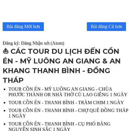
Bài đăng Mới hơn
Bài đăng Cũ hơn
Đăng ký:
Đăng Nhận xét (Atom)
⛵️ CÁC TOUR DU LỊCH ĐẾN CỒN
ÉN - MỸ LUÔNG AN GIANG & AN
KHANG THANH BÌNH - ĐỒNG
THÁP
TOUR CỒN ÉN - MỸ LUÔNG AN GIANG - CHÙA
PHƯỚC THÀNH OR NHÀ THỜ CÙ LAO GIÊNG 1 NGÀY
TOUR CỒN ÉN - THANH BÌNH - TRÀM CHIM 1 NGÀY
TOUR CỒN ÉN - THANH BÌNH - CHỢ QUÊ ĐỒNG THÁP
1 NGÀY
TOUR CỒN ÉN - THANH BÌNH - CỤ PHÓ BẢNG
NGUYỄN SINH SẮC 1 NGÀY