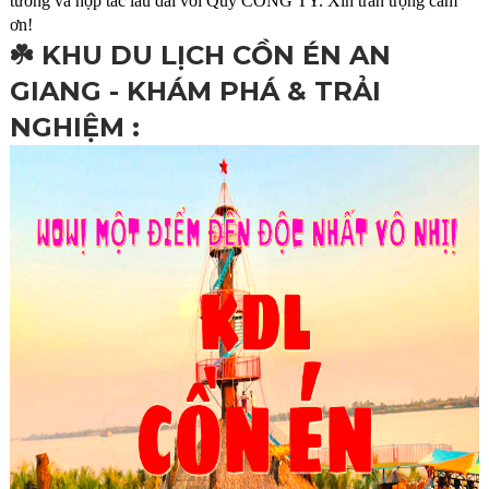
tưởng và hợp tác lâu dài với Quý CÔNG TY. Xin trân trọng cảm
ơn!
☘️ KHU DU LỊCH CỒN ÉN AN
GIANG - KHÁM PHÁ & TRẢI
NGHIỆM :