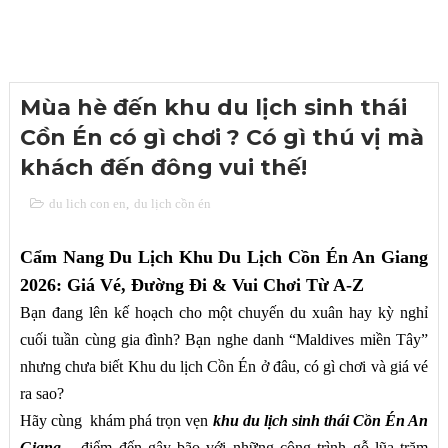
Mùa hè đến khu du lịch sinh thái
Cồn Én có gì chơi ? Có gì thú vị mà
khách đến đông vui thế!
du lich con en
,
du lịch cồn én
Cẩm Nang Du Lịch Khu Du Lịch Cồn Én An Giang
2026: Giá Vé, Đường Đi & Vui Chơi Từ A-Z
Bạn đang lên kế hoạch cho một chuyến du xuân hay kỳ nghỉ
cuối tuần cùng gia đình? Bạn nghe danh “Maldives miền Tây”
nhưng chưa biết Khu du lịch Cồn Én ở đâu, có gì chơi và giá vé
ra sao?
Hãy cùng khám phá trọn vẹn
khu du lịch sinh thái Cồn Én An
Giang
– điểm đến gây bão với những công trình gỗ lũa trăm