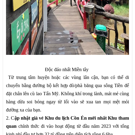
Độc đáo nhất Miền tây
Từ trung tâm huyện hoặc các vùng lân cận, bạn có thể di
chuyển bằng đường bộ kết hợp đò/phà băng qua sông Tiền để
đặt chân lên cù lao Tấn Mỹ. Không khí trong lành, mát mẻ cùng
hàng dừa soi bóng ngay từ lối vào sẽ xua tan mọi mệt mỏi
đường xa của bạn.
2. C
ập nhật giá vé Khu du lịch Cồn Én mới nhất Khu tham
quan
chính thức đi vào hoạt động từ đầu năm 2023 với tổng
kinh phí đầu tư hơn 32 tỷ đồng trên diện tích rộng 6,6ha.