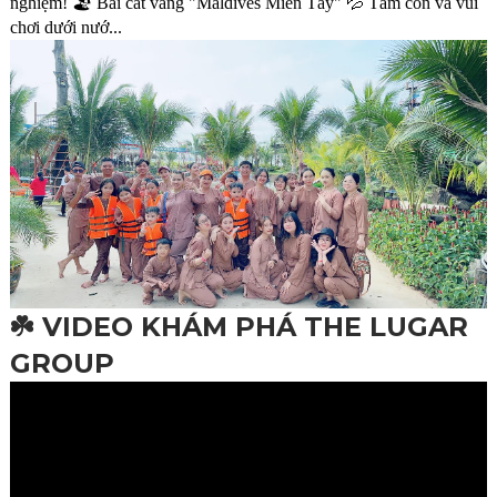
nghiệm! 🏖️ Bãi cát vàng "Maldives Miền Tây" 💦 Tắm cồn và vui
chơi dưới nướ...
☘️ VIDEO KHÁM PHÁ THE LUGAR
GROUP