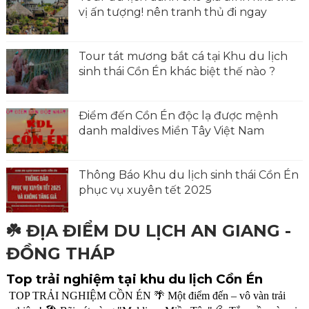
vị ấn tượng! nên tranh thủ đi ngay
Tour tát mương bắt cá tại Khu du lịch
sinh thái Cồn Én khác biệt thế nào ?
Điểm đến Cồn Én độc lạ được mệnh
danh maldives Miền Tây Việt Nam
Thông Báo Khu du lịch sinh thái Cồn Én
phục vụ xuyên tết 2025
☘️ ĐỊA ĐIỂM DU LỊCH AN GIANG -
ĐỒNG THÁP
Top trải nghiệm tại khu du lịch Cồn Én
TOP TRẢI NGHIỆM CỒN ÉN 🌴 Một điểm đến – vô vàn trải